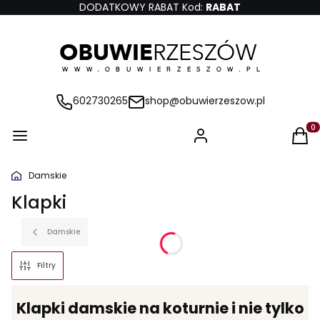
DODATKOWY RABAT Kod:
RABAT
602730265
shop@obuwierzeszow.pl
Produ
Damskie
Klapki
Damskie
Filtry
Klapki damskie na koturnie i nie tylko