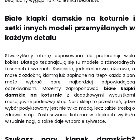
swój ładny wygląd na kilka letnich sezonów.
Białe klapki damskie na koturnie i
setki innych modeli przemyślanych w
każdym detalu
Stworzyliśmy ofertę dopasowaną do preferencji wielu
kobiet. Dlatego też znajdują się tu modele o różnorodnych
fasonach i wzorach. Kwieciste, jednokolorowe, ażurowe, a
może z ozdobną klamrą lub zapinane na rzep? Każda z pań
może wybrać parę najbardziej odpowiadającą
oczekiwaniom. Możemy zaproponować
białe klapki
damskie na koturnie
z dodatkowymi wypustkami
masującymi podeszwę stóp. Nasz sklep to przestrzeń, gdzie
wybór podyktowany jest nie tylko modą, lecz także troską o
zdrowie stóp. Zastosowanie koturna w klapkach wydłuża
wizualnie nogi, a także daje wsparcie sylwetce.
Szukasz pary klapek damskich?