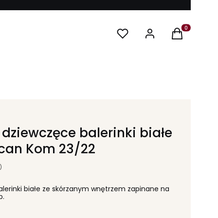
Produkty w ko
dziewczęce balerinki białe
can Kom 23/22
)
lerinki białe ze skórzanym wnętrzem zapinane na
b.