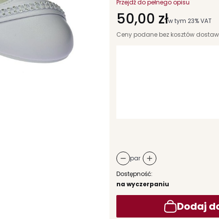
Przejdź do pełnego opisu
Cena
50,00 zł
w tym 23% VAT
w tym
23%
VAT
Ceny podane bez kosztów dostaw
Wybierz wariant produktu:
Poszczególne warianty mogą różni
*
rozmiary dziecięce
Wybierz
par
Dostępność:
na wyczerpaniu
Dodaj d