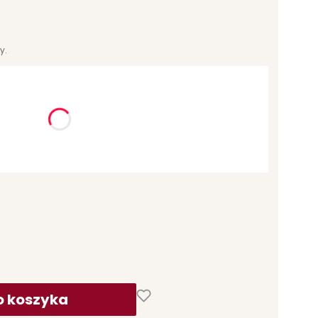
y.
ć się ceną
o koszyka