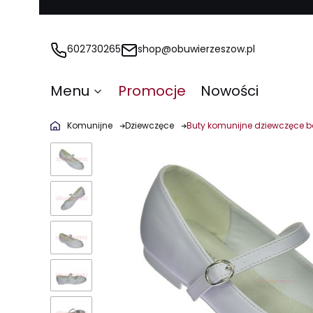
602730265
shop@obuwierzeszow.pl
Menu
Promocje
Nowości
Komunijne
Dziewczęce
Buty komunijne dziewczęce b