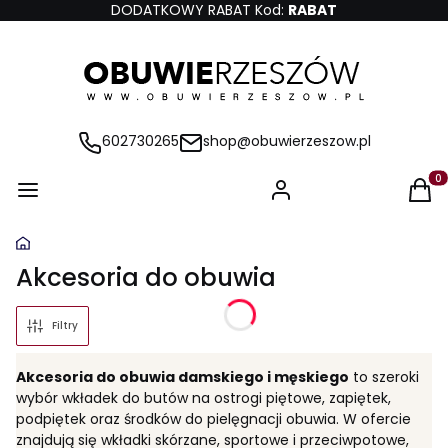
DODATKOWY RABAT Kod:
RABAT
602730265
shop@obuwierzeszow.pl
Produ
Akcesoria do obuwia
Filtry
Akcesoria do obuwia damskiego i męskiego
to szeroki
wybór wkładek do butów na ostrogi piętowe, zapiętek,
podpiętek oraz środków do pielęgnacji obuwia. W ofercie
znajdują się wkładki skórzane, sportowe i przeciwpotowe,