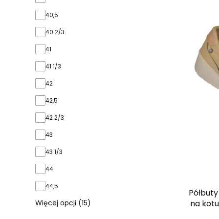
40,5
40 2/3
41
41 1/3
42
42,5
42 2/3
43
43 1/3
44
44,5
Półbuty
na kotu
Więcej opcji (15)