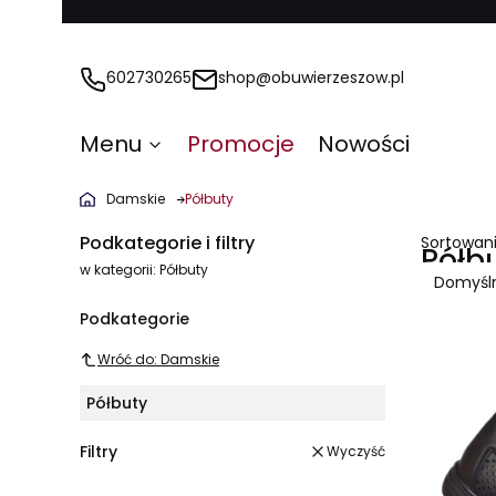
602730265
shop@obuwierzeszow.pl
Menu
Promocje
Nowości
Damskie
Półbuty
Podkategorie i filtry
Sortowani
Półb
w kategorii: Półbuty
Domyśl
Lista
Podkategorie
Wróć do: Damskie
Półbuty
Filtry
Wyczyść