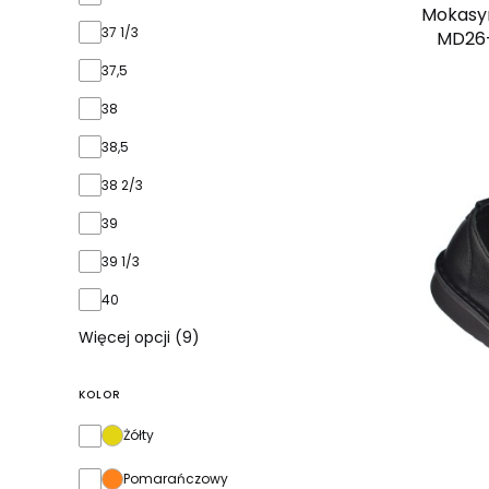
Mokasyn
37 1/3
MD26-
37,5
38
38,5
38 2/3
39
39 1/3
40
Więcej opcji (9)
KOLOR
Kolor
Żółty
Pomarańczowy