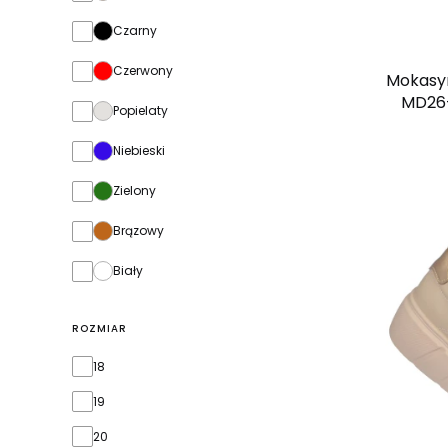
Czarny
Czerwony
Mokasyn
MD26-
Popielaty
Niebieski
Zielony
Brązowy
Biały
ROZMIAR
Rozmiar
18
19
20