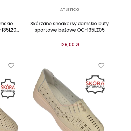
ATLETICO
amskie
Skórzane sneakersy damskie buty
-135LZ05
sportowe beżowe OC-135LZ05
129,00 zł