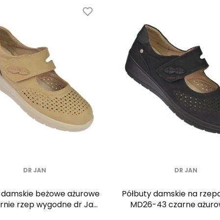
DR JAN
DR JAN
 damskie beżowe ażurowe
Półbuty damskie na rzep
rnie rzep wygodne dr Jan
MD26-43 czarne ażuro
MD26-43
koturnie