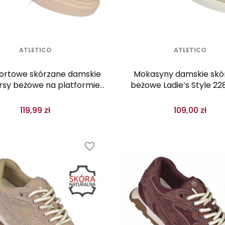
ATLETICO
ATLETICO
portowe skórzane damskie
Mokasyny damskie skó
rsy beżowe na platformie
beżowe Ladie’s Style 22
24120 Ladie’s Style
gumki
119,99 zł
109,00 zł