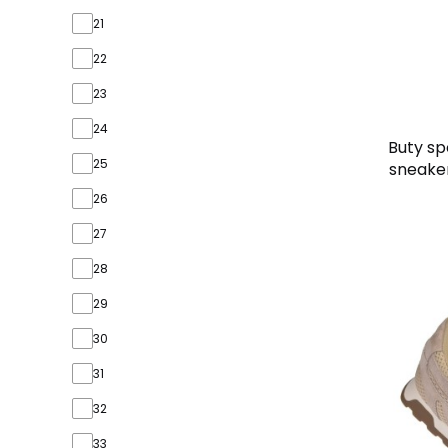
21
22
23
24
Buty s
25
sneake
26
27
28
29
30
31
32
33