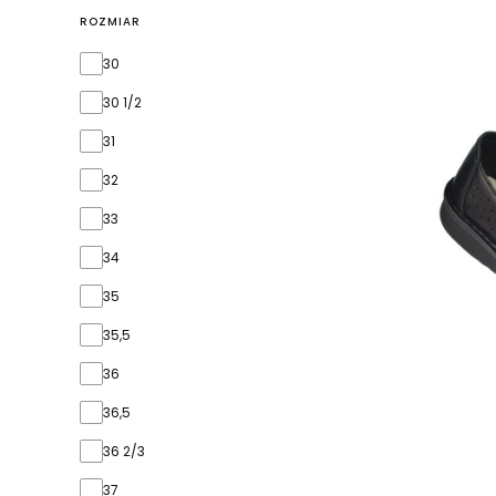
ROZMIAR
rozmiar
30
30 1/2
31
32
33
34
35
35,5
36
36,5
36 2/3
37