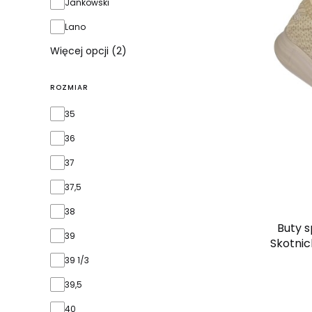
Jankowski
Lano
Więcej opcji (2)
ROZMIAR
rozmiar
35
36
37
37,5
38
Buty 
39
Skotnic
39 1/3
39,5
40