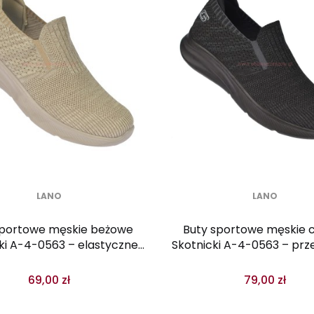
LANO
LANO
sportowe męskie beżowe
Buty sportowe męskie 
ki A-4-0563 – elastyczne,
Skotnicki A-4-0563 – pr
przewiewne
sneakersy wsuwan
69,00 zł
79,00 zł