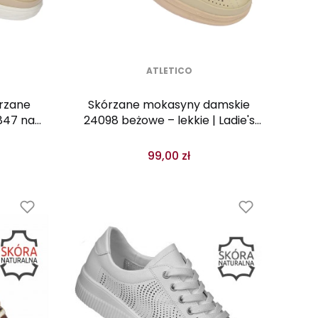
ATLETICO
rzane
Skórzane mokasyny damskie
847 na
24098 beżowe – lekkie | Ladie's
Style
99,00 zł