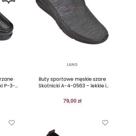
LANO
rzane
Buty sportowe męskie szare
ki P-3-
Skotnicki A-4-0563 – lekkie i
ne
przewiewne
79,00 zł