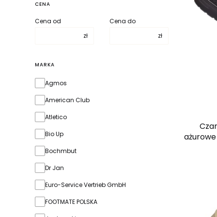
CENA
Cena od
Cena do
zł
zł
MARKA
Marka
Agmos
American Club
Atletico
Cza
Bio Up
ażurowe
l
Bochmbut
Dr Jan
Euro-Service Vertrieb GmbH
FOOTMATE POLSKA