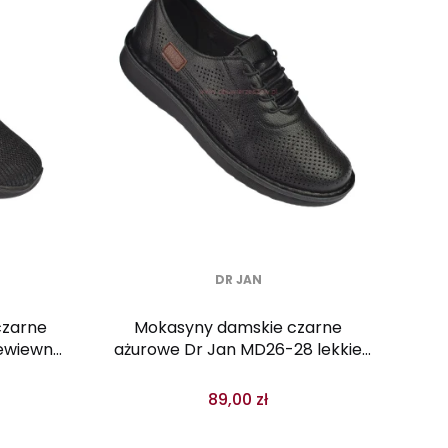
DR JAN
czarne
Mokasyny damskie czarne
zewiewne
ażurowe Dr Jan MD26-28 lekkie
e
półbuty letnie
89,00 zł