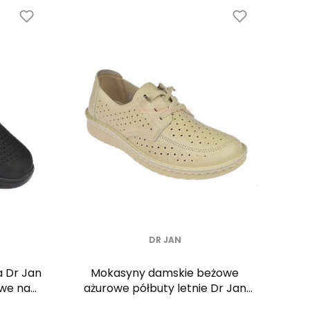
DR JAN
a Dr Jan
Mokasyny damskie beżowe
we na
ażurowe półbuty letnie Dr Jan
MD26-34 lekkie