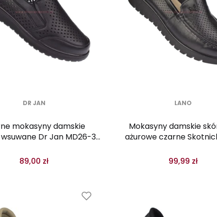
DR JAN
LANO
rne mokasyny damskie
Mokasyny damskie skó
 wsuwane Dr Jan MD26-35
ażurowe czarne Skotnic
ekkie półbuty na lato
0697 lekkie wsuwa
89,00 zł
99,99 zł