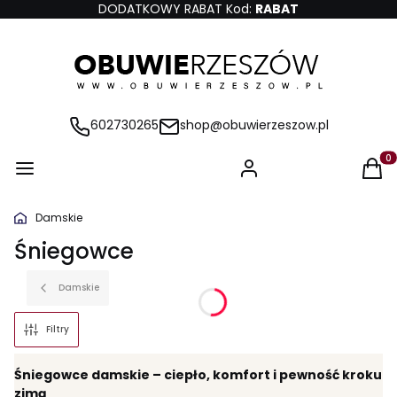
DODATKOWY RABAT Kod:
RABAT
602730265
shop@obuwierzeszow.pl
Produ
Damskie
Śniegowce
Damskie
Filtry
Śniegowce damskie – ciepło, komfort i pewność kroku
zimą