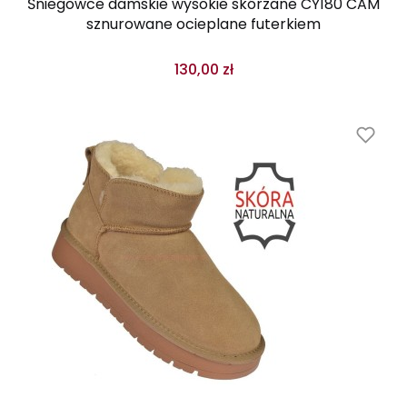
Śniegowce damskie wysokie skórzane CY180 CAM
sznurowane ocieplane futerkiem
130,00 zł