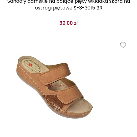
Sandały damskie na bolące pięty wkładka skóra na
ostrogi piętowe S-3-3015 BR
89,00 zł