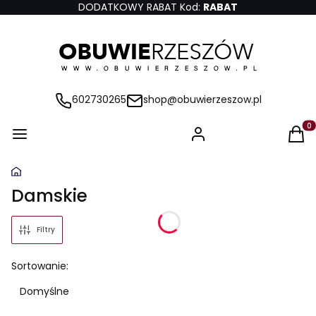
DODATKOWY RABAT Kod:
RABAT
602730265
shop@obuwierzeszow.pl
Produ
Damskie
Filtry
Lista produktów
Sortowanie:
Domyślne