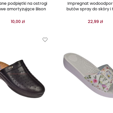
ane podpiętki na ostrogi
Impregnat wodoodpor
owe amortyzujące Bison
butów spray do skóry i 
Walkwear 300 ml
10,00 zł
22,99 zł