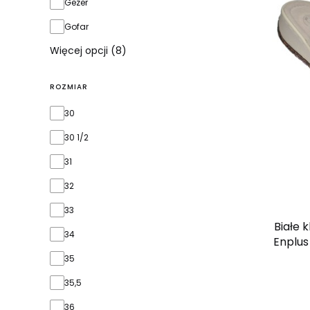
Gezer
Gofar
Więcej opcji (8)
ROZMIAR
rozmiar
30
30 1/2
31
32
33
Białe 
34
Enplus
35
35,5
36