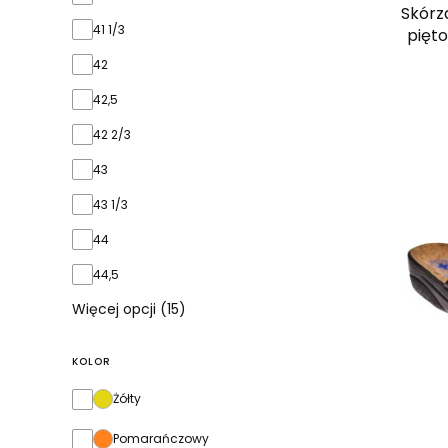
Skórz
41 1/3
pięt
42
42,5
42 2/3
43
43 1/3
44
44,5
Więcej opcji (15)
KOLOR
Kolor
Żółty
Pomarańczowy