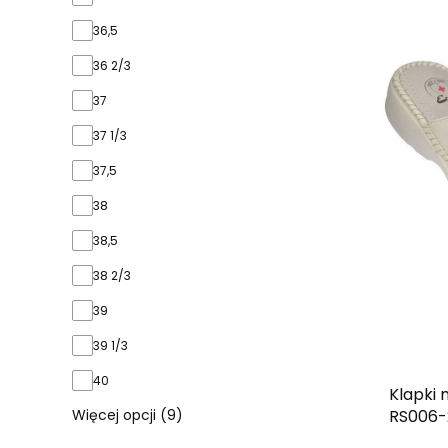
36,5
36 2/3
37
37 1/3
37,5
38
38,5
38 2/3
39
39 1/3
40
Klapki
RS006-2
Więcej opcji (9)
wkł