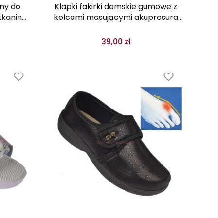
ny do
Klapki fakirki damskie gumowe z
tkanin
kolcami masującymi akupresura
18336 BK
39,00 zł