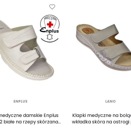
ENPLUS
LANO
 medyczne damskie Enplus
Klapki medyczne na bolą
 białe na rzepy skórzana
wkładka skóra na ostrogi
adka Medical Comfort
KL-3-3017 GR