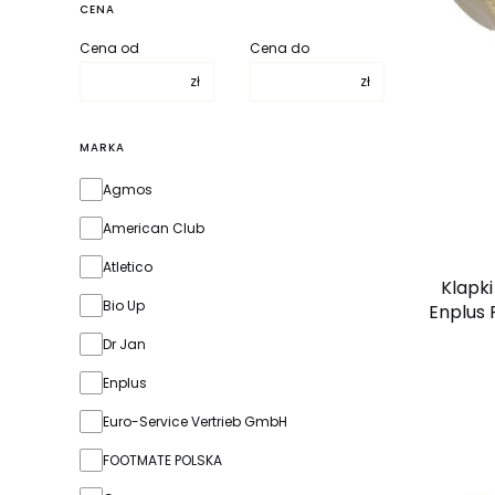
CENA
Cena od
Cena do
zł
zł
MARKA
Marka
Agmos
American Club
Atletico
Klapki
Bio Up
Enplus
Dr Jan
Enplus
Euro-Service Vertrieb GmbH
FOOTMATE POLSKA