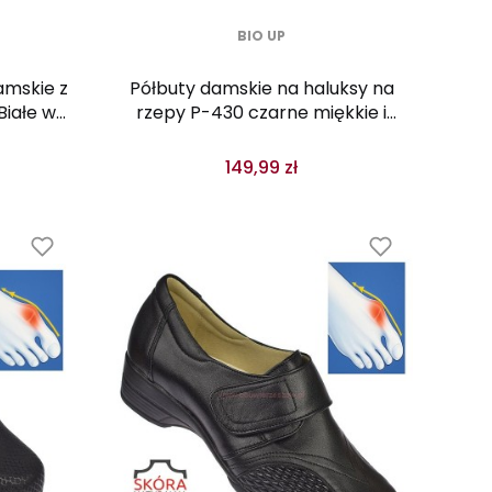
BIO UP
amskie z
Półbuty damskie na haluksy na
Białe w
rzepy P-430 czarne miękkie i
szerokie
149,99 zł