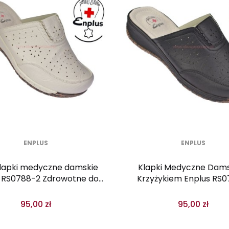
ENPLUS
ENPLUS
klapki medyczne damskie
Klapki Medyczne Dams
 RS0788-2 Zdrowotne do
Krzyżykiem Enplus RS0
Pracy
Czarne Koturn
95,00 zł
95,00 zł