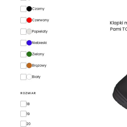
Czarny
Czerwony
Klapki 
Pami TO
Popielaty
Niebieski
Zielony
Brązowy
Biały
ROZMIAR
Rozmiar
18
19
20