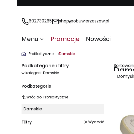
602730265
shop@obuwierzeszow.pl
Menu
Promocje
Nowości
Profilaktyczne
Damskie
Podkategorie i filtry
Sortowani
Dams
w kategorii: Damskie
Domyśl
Lista
Podkategorie
Wróć do: Profilaktyczne
Damskie
Filtry
Wyczyść