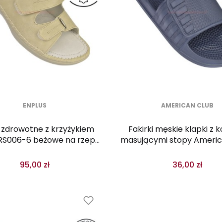
ENPLUS
AMERICAN CLUB
 zdrowotne z krzyżykiem
Fakirki męskie klapki z 
 RS006-6 beżowe na rzepy
masującymi stopy Americ
skórzana wkładka
NV
95,00 zł
36,00 zł