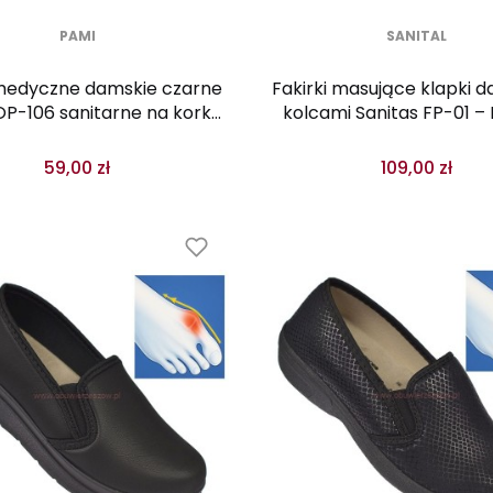
PAMI
SANITAL
medyczne damskie czarne
Fakirki masujące klapki d
P-106 sanitarne na korku
kolcami Sanitas FP-01 – 
zakryte palce
kwiatki
59,00 zł
109,00 zł