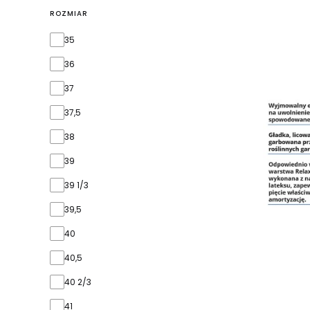
ROZMIAR
rozmiar
35
36
37
37,5
38
39
39 1/3
39,5
40
40,5
40 2/3
41