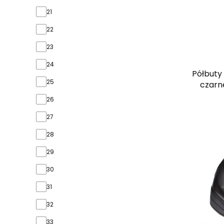
21
22
23
24
Półbuty
25
czarne
26
27
28
29
30
31
32
33