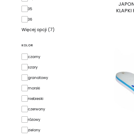
JAPON
35
KLAPKI
36
Więcej opcji (7)
KOLOR
kolor
czarny
szary
granatowy
morski
niebieski
czerwony
różowy
zielony