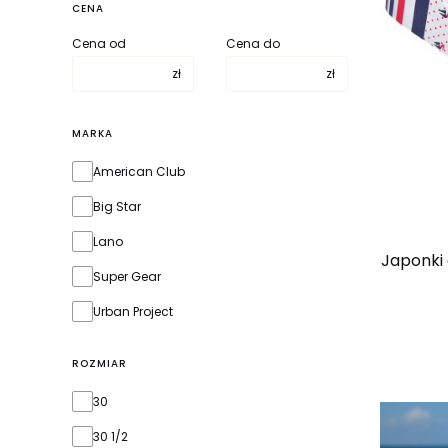
CENA
Cena od
Cena do
zł
zł
MARKA
Marka
American Club
Big Star
Lano
Japonki 
Super Gear
Urban Project
ROZMIAR
rozmiar
30
30 1/2