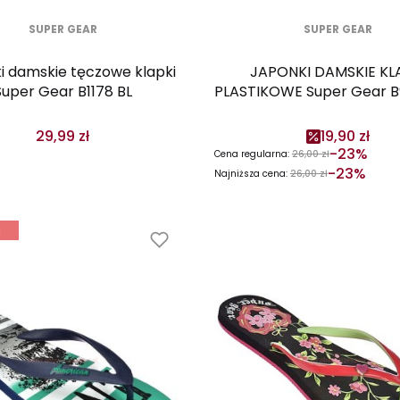
SUPER GEAR
SUPER GEAR
i damskie tęczowe klapki
JAPONKI DAMSKIE KL
Super Gear B1178 BL
PLASTIKOWE Super Gear 
29,99 zł
19,90 zł
-23%
Cena regularna:
26,00 zł
-23%
Najniższa cena:
26,00 zł
a