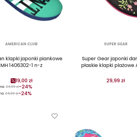
AMERICAN CLUB
SUPER GEAR
n klapki japonki piankowe
Super Gear japonki da
MH 1406302-1 n-z
płaskie klapki plażowe
czarne
19,00 zł
29,99 zł
-24%
na:
24,99 zł
-24%
na:
24,99 zł