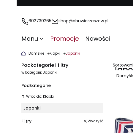
602730265
shop@obuwierzeszow.pl
Menu
Promocje
Nowości
Damskie
Klapki
Japonki
Podkategorie i filtry
Sortowani
Japo
w kategorii: Japonki
Domyśl
Lista
Podkategorie
Wróć do: Klapki
Japonki
Filtry
Wyczyść