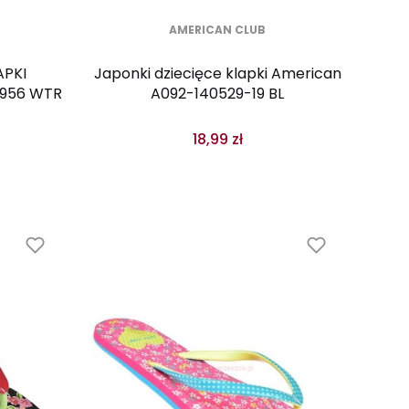
AMERICAN CLUB
APKI
Japonki dziecięce klapki American
B956 WTR
A092-140529-19 BL
18,99 zł