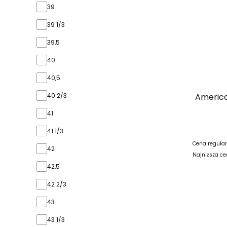
39
39 1/3
39,5
40
40,5
America
40 2/3
41
41 1/3
Cena regular
42
Najniższa ce
42,5
42 2/3
43
43 1/3