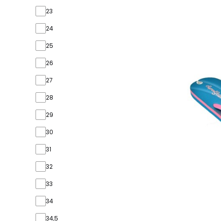
23
24
25
26
27
28
29
30
31
32
33
34
34,5