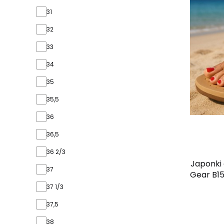
31
32
33
34
35
35,5
36
36,5
36 2/3
Japonki 
37
Gear B15
37 1/3
37,5
38