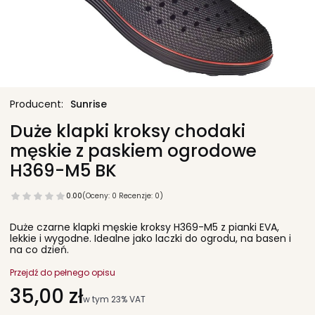
Sunrise
Duże klapki kroksy chodaki
męskie z paskiem ogrodowe
H369-M5 BK
0.00
(Oceny: 0 Recenzje: 0)
Duże czarne klapki męskie kroksy H369-M5 z pianki EVA,
lekkie i wygodne. Idealne jako laczki do ogrodu, na basen i
na co dzień.
Przejdź do pełnego opisu
Cena
35,00 zł
w tym 23% VAT
w tym
23%
VAT