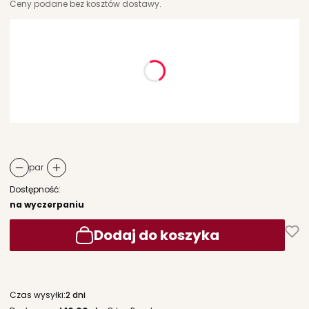
Ceny podane bez kosztów dostawy.
Wybierz wariant produktu:
Poszczególne warianty mogą różnić się ceną
*
rozmiar
Wybierz
par
Dostępność:
na wyczerpaniu
Dodaj do koszyka
Czas wysyłki:
2 dni