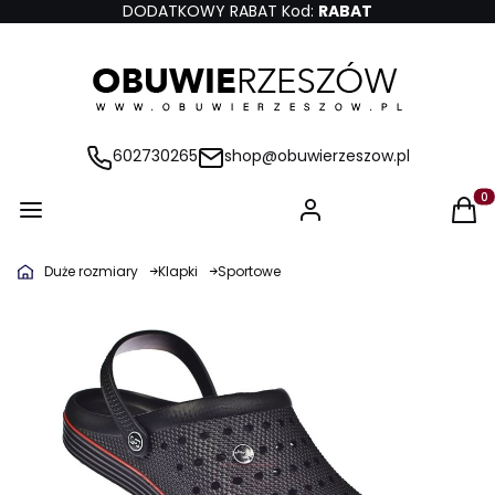
DODATKOWY RABAT Kod:
RABAT
602730265
shop@obuwierzeszow.pl
Produ
Duże rozmiary
Klapki
Sportowe