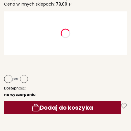
Cena w innych sklepach:
79,00 zł
Wybierz wariant produktu:
Poszczególne warianty mogą różnić się ceną
*
rozmiary dziecięce
Wybierz
par
Dostępność:
na wyczerpaniu
Dodaj do koszyka