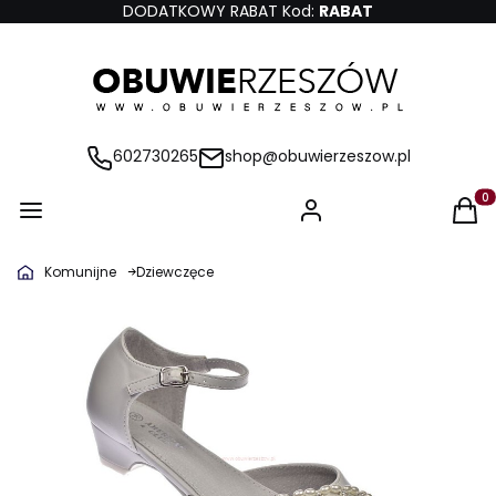
DODATKOWY RABAT Kod:
RABAT
602730265
shop@obuwierzeszow.pl
Produ
Komunijne
Dziewczęce