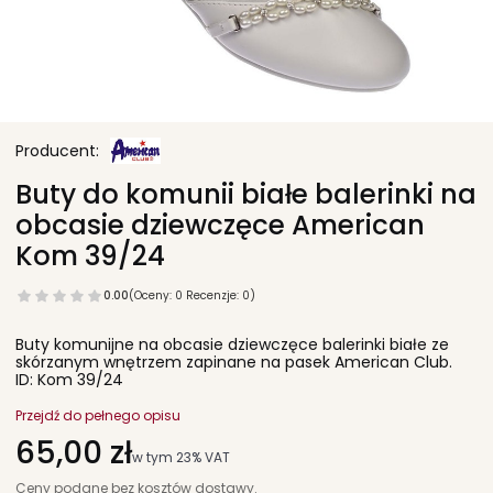
Buty do komunii białe balerinki na
obcasie dziewczęce American
Kom 39/24
0.00
(Oceny: 0 Recenzje: 0)
Buty komunijne na obcasie dziewczęce balerinki białe ze
skórzanym wnętrzem zapinane na pasek American Club.
ID: Kom 39/24
Przejdź do pełnego opisu
Cena
65,00 zł
w tym 23% VAT
w tym
23%
VAT
Ceny podane bez kosztów dostawy.