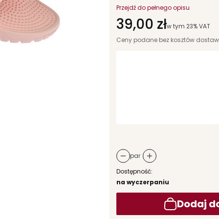
Przejdź do pełnego opisu
Cena
39,00 zł
w tym 23% VAT
w tym
23%
VAT
Ceny podane bez kosztów dostaw
Wybierz wariant produktu:
Poszczególne warianty mogą różni
*
rozmiar
Wybierz
par
Dostępność:
na wyczerpaniu
Dodaj d