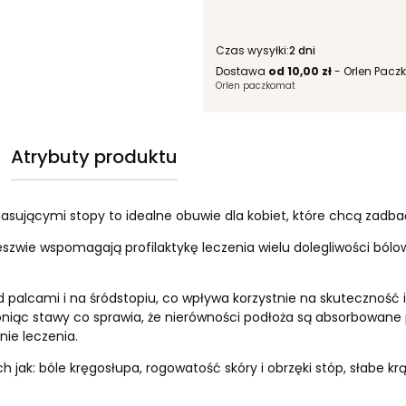
Czas wysyłki:
2 dni
Dostawa
od 10,00 zł
- Orlen Pacz
Orlen paczkomat
Atrybuty produktu
ującymi stopy to idealne obuwie dla kobiet, które chcą zadbać 
eszwie wspomagają profilaktykę leczenia wielu dolegliwości ból
 palcami i na śródstopiu, co wpływa korzystnie na skuteczność
niąc stawy co sprawia, że nierówności podłoża są absorbowane
ie leczenia.
 jak: bóle kręgosłupa, rogowatość skóry i obrzęki stóp, słabe kr