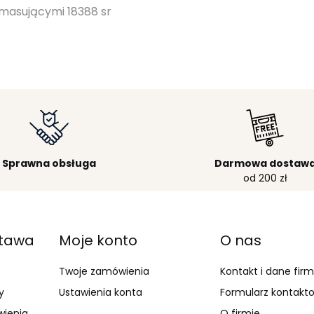
 masującymi 18388 sr
Sprawna obsługa
Darmowa dostaw
od 200 zł
stawa
Moje konto
O nas
Twoje zamówienia
Kontakt i dane fir
y
Ustawienia konta
Formularz kontakt
wienia
O firmie