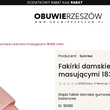
DODATKOWY RABAT Kod:
RABAT
 gumowe z kolcami masującymi 18388 crem
Sunrise
Fakirki damski
masującymi 18
0.00
(Oceny: 0 Recenzje: 
Klapki fakirki damskie gumow
basenowe.
ID: 18388