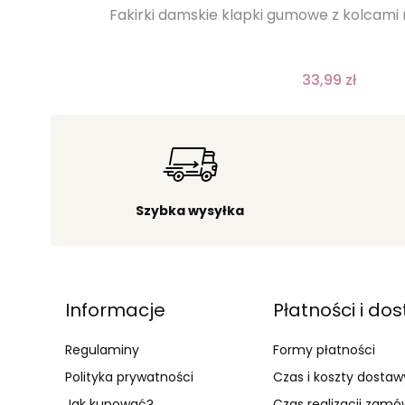
Fakirki damskie klapki gumowe z kolcami
33,99 zł
Szybka wysyłka
Linki w stopce
Informacje
Płatności i do
Regulaminy
Formy płatności
Polityka prywatności
Czas i koszty dostaw
Jak kupować?
Czas realizacji zamó