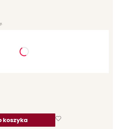
y.
ć się ceną
o koszyka