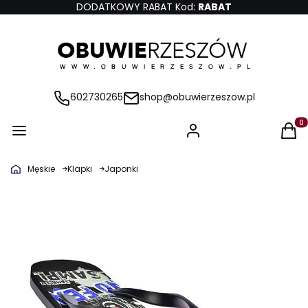
DODATKOWY RABAT Kod:
RABAT
602730265
shop@obuwierzeszow.pl
Produ
Męskie
Klapki
Japonki