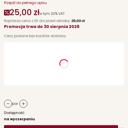
Przejdź do pełnego opisu
25,00 zł
w tym 23% VAT
w tym
23%
VAT
Najniższa cena z 30 dni przed obniżką:
25,00 zł
Promocja trwa do 30 sierpnia 2026
Ceny podane bez kosztów dostawy.
Wybierz wariant produktu:
Poszczególne warianty mogą różnić się ceną
*
rozmiar
Wybierz
par
Dostępność:
na wyczerpaniu