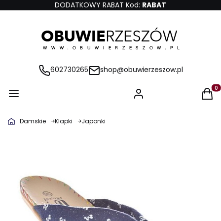
DODATKOWY RABAT Kod:
RABAT
602730265
shop@obuwierzeszow.pl
Produ
Damskie
Klapki
Japonki