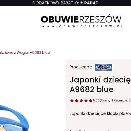
DODATKOWY RABAT Kod:
RABAT
 plażowe z Węgier A9682 blue
Japonki dziecię
A9682 blue
5.00
(Oceny: 1 Recenzje: 0
Japonki dziecięce klapki plaż