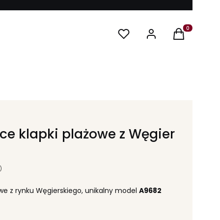
Produkty w ko
ce klapki plażowe z Węgier
)
owe z rynku Węgierskiego, unikalny model
A9682