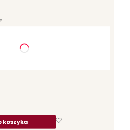
y.
ć się ceną
o koszyka