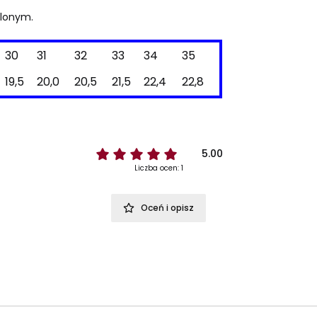
elonym.
30
31
32
33
34
35
19,5
20,0
20,5
21,5
22,4
22,8
5.00
Liczba ocen: 1
Oceń i opisz