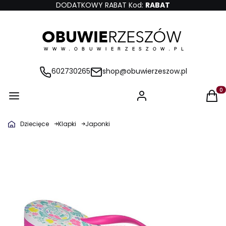
DODATKOWY RABAT Kod:
RABAT
602730265
shop@obuwierzeszow.pl
Produ
Dziecięce
Klapki
Japonki