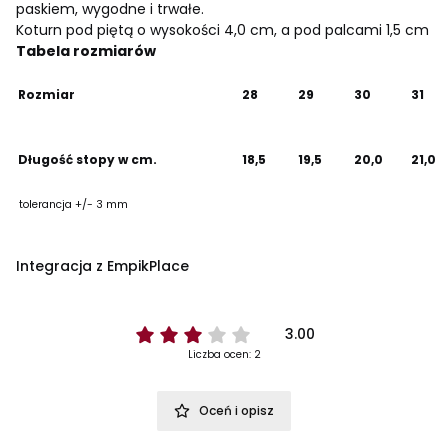
paskiem, wygodne i trwałe.
Koturn pod piętą o wysokości 4,0 cm, a pod palcami 1,5 cm
Tabela rozmiarów
Rozmiar
28
29
30
31
Długość stopy w cm.
18,5
19,5
20,0
21,0
tolerancja +/- 3 mm
Integracja z EmpikPlace
3.00
Liczba ocen: 2
Oceń i opisz