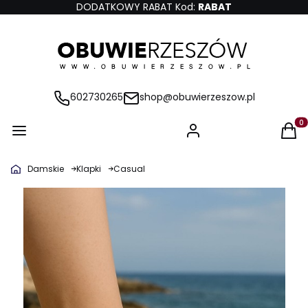
DODATKOWY RABAT Kod:
RABAT
602730265
shop@obuwierzeszow.pl
Produ
Damskie
Klapki
Casual