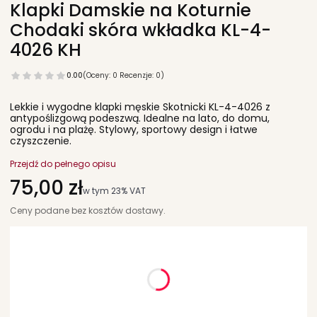
Klapki Damskie na Koturnie
Chodaki skóra wkładka KL-4-
4026 KH
0.00
(Oceny: 0 Recenzje: 0)
Lekkie i wygodne klapki męskie Skotnicki KL-4-4026 z
antypoślizgową podeszwą. Idealne na lato, do domu,
ogrodu i na plażę. Stylowy, sportowy design i łatwe
czyszczenie.
Przejdź do pełnego opisu
Cena
75,00 zł
w tym 23% VAT
w tym
23%
VAT
Ceny podane bez kosztów dostawy.
Wybierz wariant produktu:
Poszczególne warianty mogą różnić się ceną
*
rozmiar
Wybierz