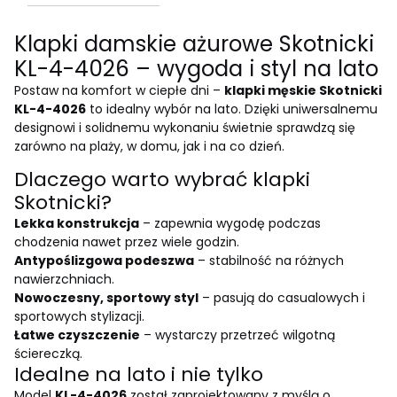
Klapki damskie ażurowe Skotnicki
KL-4-4026 – wygoda i styl na lato
Postaw na komfort w ciepłe dni –
klapki męskie Skotnicki
KL-4-4026
to idealny wybór na lato. Dzięki uniwersalnemu
designowi i solidnemu wykonaniu świetnie sprawdzą się
zarówno na plaży, w domu, jak i na co dzień.
Dlaczego warto wybrać klapki
Skotnicki?
Lekka konstrukcja
– zapewnia wygodę podczas
chodzenia nawet przez wiele godzin.
Antypoślizgowa podeszwa
– stabilność na różnych
nawierzchniach.
Nowoczesny, sportowy styl
– pasują do casualowych i
sportowych stylizacji.
Łatwe czyszczenie
– wystarczy przetrzeć wilgotną
ściereczką.
Idealne na lato i nie tylko
Model
KL-4-4026
został zaprojektowany z myślą o