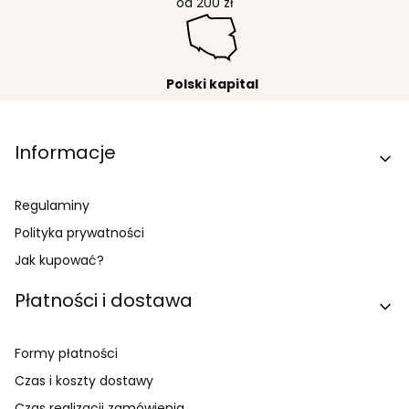
od 200 zł
Polski kapital
Linki w stopce
Informacje
Regulaminy
Polityka prywatności
Jak kupować?
Płatności i dostawa
Formy płatności
Czas i koszty dostawy
Czas realizacji zamówienia