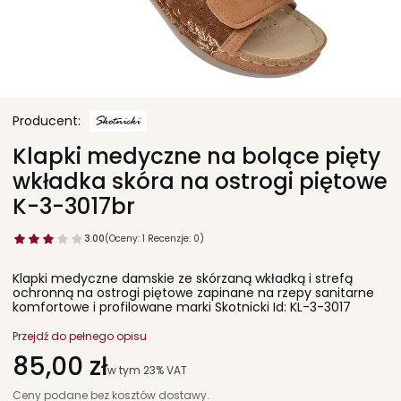
Klapki medyczne na bolące pięty
wkładka skóra na ostrogi piętowe
K-3-3017br
3.00
(Oceny: 1 Recenzje: 0)
Klapki medyczne damskie ze skórzaną wkładką i strefą
ochronną na ostrogi piętowe zapinane na rzepy sanitarne
komfortowe i profilowane marki Skotnicki Id: KL-3-3017
Przejdź do pełnego opisu
Cena
85,00 zł
w tym 23% VAT
w tym
23%
VAT
Ceny podane bez kosztów dostawy.