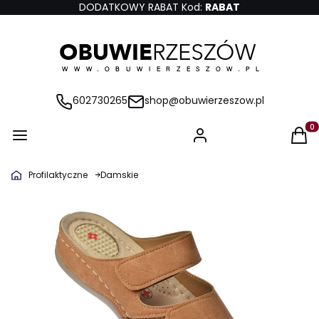
DODATKOWY RABAT Kod:
RABAT
602730265
shop@obuwierzeszow.pl
Produ
Profilaktyczne
Damskie