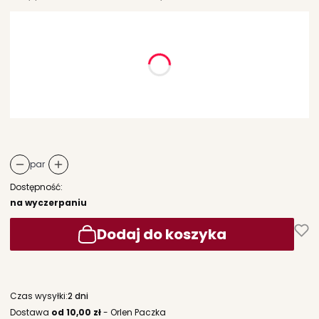
Wybierz wariant produktu:
Poszczególne warianty mogą różnić się ceną
*
rozmiar
Wybierz
par
Dostępność:
na wyczerpaniu
Dodaj do koszyka
Czas wysyłki:
2 dni
Dostawa
od 10,00 zł
- Orlen Paczka