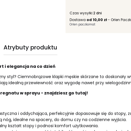
Czas wysyłki:
2 dni
Dostawa
od 10,00 zł
- Orlen Pacz
Orlen paczkomat
Atrybuty produktu
 i elegancja na co dzień
yczny styl? Ciemnobrązowe klapki męskie skórzane to doskonały 
niają idealną przewiewność oraz wygodę nawet przy wielogodzin
regnatu w sprayu - znajdziesz go tutaj!
astyczna i oddychająca, perfekcyjnie dopasowuje się do stopy, z
ją nóg, idealne na spacery, do domu czy na codzienne wyjścia.
lny kształt stopy i podnosi komfort użytkowania.