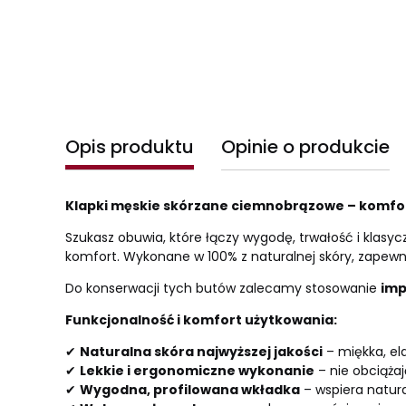
Opis produktu
Opinie o produkcie
Klapki męskie skórzane ciemnobrązowe – komfort
Szukasz obuwia, które łączy wygodę, trwałość i klas
komfort. Wykonane w 100% z naturalnej skóry, zapew
Do konserwacji tych butów zalecamy stosowanie
imp
Funkcjonalność i komfort użytkowania:
✔
Naturalna skóra najwyższej jakości
– miękka, el
✔
Lekkie i ergonomiczne wykonanie
– nie obciąża
✔
Wygodna, profilowana wkładka
– wspiera natura