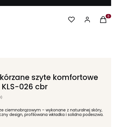
Produkty w ko
skórzane szyte komfortowe
 KLS-026 cbr
0)
orze ciemnobrązowym – wykonane z naturalnej skóry,
yczny design, profilowana wkładka i solidna podeszwa.