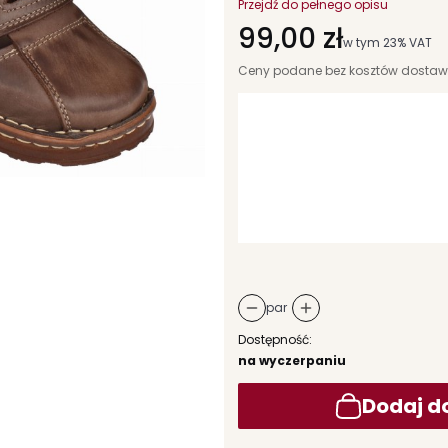
Przejdź do pełnego opisu
Cena
99,00 zł
w tym 23% VAT
w tym
23%
VAT
Ceny podane bez kosztów dostaw
Wybierz wariant produktu:
Poszczególne warianty mogą różni
*
rozmiar
Wybierz
par
Dostępność:
na wyczerpaniu
Dodaj d