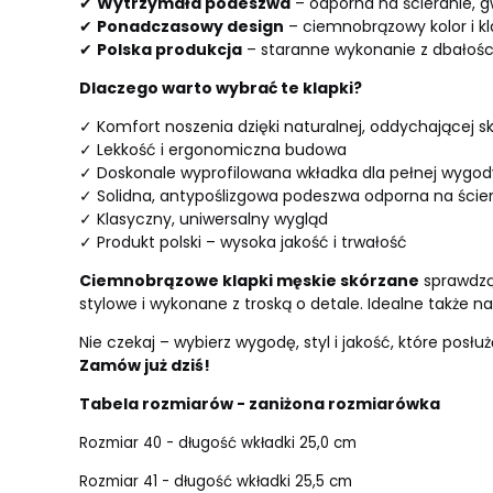
✔
Wytrzymała podeszwa
– odporna na ścieranie, g
✔
Ponadczasowy design
– ciemnobrązowy kolor i kla
✔
Polska produkcja
– staranne wykonanie z dbałością
Dlaczego warto wybrać te klapki?
✓ Komfort noszenia dzięki naturalnej, oddychającej s
✓ Lekkość i ergonomiczna budowa
✓ Doskonale wyprofilowana wkładka dla pełnej wygod
✓ Solidna, antypoślizgowa podeszwa odporna na ście
✓ Klasyczny, uniwersalny wygląd
✓ Produkt polski – wysoka jakość i trwałość
Ciemnobrązowe klapki męskie skórzane
sprawdzą 
stylowe i wykonane z troską o detale. Idealne także na
Nie czekaj – wybierz wygodę, styl i jakość, które posłuż
Zamów już dziś!
Tabela rozmiarów - zaniżona rozmiarówka
Rozmiar 40 - długość wkładki 25,0 cm
Rozmiar 41 - długość wkładki 25,5 cm