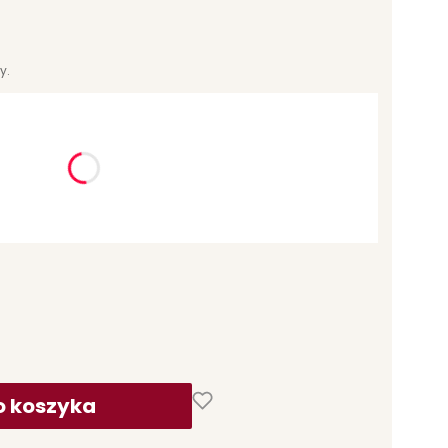
y.
ć się ceną
o koszyka