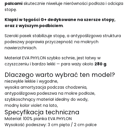
palcami
skutecznie niweluje nierówności podłoża i odciąża
stopę.
Klapki w tęgości G+ dedykowane na szersze stopy,
oraz z wyższym podbiciem
.
Szeroki pasek stabilizuje stopę, a antypoślizgowa struktura
podeszwy poprawia przyczepność na mokrych
nawierzchniach.
Materiał EVA PHYLON szybko schnie, jest łatwy w
czyszczeniu i bardzo lekki — para waży około
280 g
.
Dlaczego warto wybrać ten model?
niezwykle lekkie i wygodne,
wysoka amortyzacja podczas chodzenia,
antypoślizgowa podeszwa na mokre podłoże,
szybkoschnący materiał idealny do wody,
modny kolor violet na lato,
Specyfikacja techniczna
Materiał: 100% pianka EVA PHYLON
Wysokość podeszwy: 3 cm pięta / 2 cm palce