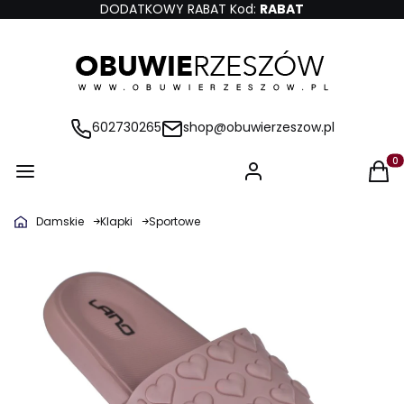
DODATKOWY RABAT Kod:
RABAT
602730265
shop@obuwierzeszow.pl
Produ
Damskie
Klapki
Sportowe