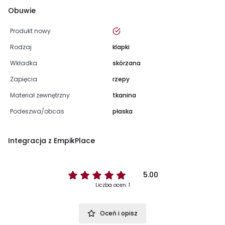
Obuwie
tak
Produkt nowy
Rodzaj
klapki
Wkładka
skórzana
Zapięcia
rzepy
Materiał zewnętrzny
tkanina
Podeszwa/obcas
płaska
Integracja z EmpikPlace
5.00
Liczba ocen: 1
Oceń i opisz