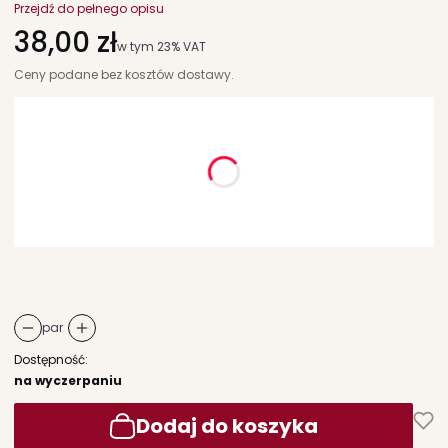
Przejdź do pełnego opisu
Cena
38,00 zł
w tym 23% VAT
w tym
23%
VAT
Ceny podane bez kosztów dostawy.
Wybierz wariant produktu:
Poszczególne warianty mogą różnić się ceną
*
rozmiary dziecięce
Wybierz
par
Dostępność:
na wyczerpaniu
Dodaj do koszyka