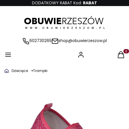
DODATKOWY RABAT Kod:
RABAT
602730265
shop@obuwierzeszow.pl
Produ
Dziecięce
Trampki