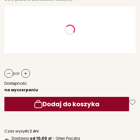
Wybierz wariant produktu:
Poszczególne warianty mogą różnić się ceną
*
rozmiar
Wybierz
par
Dostępność:
na wyczerpaniu
Dodaj do koszyka
Czas wysyłki:
2 dni
Dostawa
od 10,00 zł
- Orlen Paczka