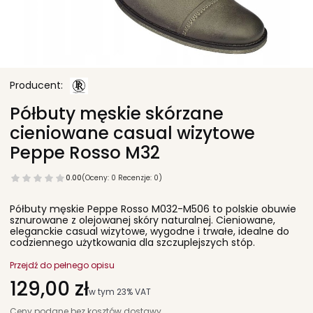
Półbuty męskie skórzane
cieniowane casual wizytowe
Peppe Rosso M32
0.00
(Oceny: 0 Recenzje: 0)
Półbuty męskie Peppe Rosso M032-M506 to polskie obuwie
sznurowane z olejowanej skóry naturalnej. Cieniowane,
eleganckie casual wizytowe, wygodne i trwałe, idealne do
codziennego użytkowania dla szczuplejszych stóp.
Przejdź do pełnego opisu
Cena
129,00 zł
w tym 23% VAT
w tym
23%
VAT
Ceny podane bez kosztów dostawy.