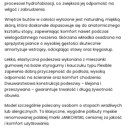
procesowi hydrofobizacji, co zwiększa jej odporność na
wilgoć i zabrudzenia.
Wnętrze butów w całości wyłożone jest naturalną, miękką
skórą, która doskonale dopasowuje się do anatomicznego
kształtu stopy, zapewniając komfort nawet podczas
wielogodzinnego noszenia. Skórzana wkładka osadzona na
sprężystej piance o wysokiej gęstości skutecznie
amortyzuje wstrząsy, odciążając stawy oraz kręgosłup.
Lekka, elastyczna podeszwa wykonana z mieszanki
gumowej na bazie styrogumy i kauczuku typu Flexible
zapewnia dobrą przyczepność do podłoża, wysoką
odporność na ścieranie oraz komfort chodzenia.
Dwuwarstwowa konstrukcja podeszwy – klejona i
przeszywana – gwarantuje trwałość i długą żywotność
obuwia.
Model szczególnie polecany osobom o stopach wrażliwych
lub alergicznych. To klasyczne, wygodne półbuty męskie
renomowanej polskiej marki JANKOWSKI, cenionej za jakość
i komfort użytkowania.