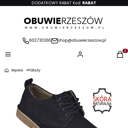
DODATKOWY RABAT Kod:
RABAT
602730265
shop@obuwierzeszow.pl
Produ
Męskie
Półbuty