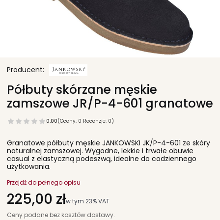
Półbuty skórzane męskie
zamszowe JR/P-4-601 granatowe
0.00
(Oceny: 0 Recenzje: 0)
Granatowe półbuty męskie JANKOWSKI JK/P-4-601 ze skóry
naturalnej zamszowej. Wygodne, lekkie i trwałe obuwie
casual z elastyczną podeszwą, idealne do codziennego
użytkowania.
Przejdź do pełnego opisu
Cena
225,00 zł
w tym 23% VAT
w tym
23%
VAT
Ceny podane bez kosztów dostawy.