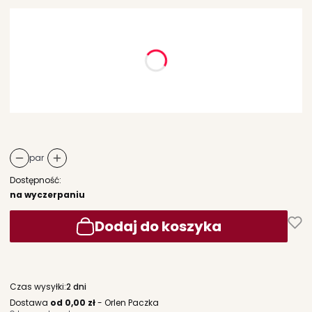
Wybierz wariant produktu:
Poszczególne warianty mogą różnić się ceną
*
rozmiar
Wybierz
par
Dostępność:
na wyczerpaniu
Dodaj do koszyka
Czas wysyłki:
2 dni
Dostawa
od 0,00 zł
- Orlen Paczka