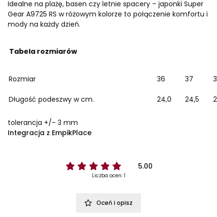
Idealne na plażę, basen czy letnie spacery – japonki Super
Gear A9725 RS w różowym kolorze to połączenie komfortu i
mody na każdy dzień.
Tabela rozmiarów
Rozmiar
36
37
Długość podeszwy w cm.
24,0
24,5
2
tolerancja +/- 3 mm
Integracja z EmpikPlace
5.00
Liczba ocen: 1
Oceń i opisz