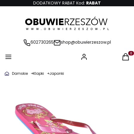
DODATKOWY RABAT Kod:
RABAT
602730265
shop@obuwierzeszow.pl
Produ
Damskie
Klapki
Japonki