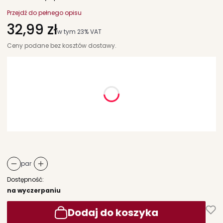
Przejdź do pełnego opisu
Cena
32,99 zł
w tym 23% VAT
w tym
23%
VAT
Ceny podane bez kosztów dostawy.
Wybierz wariant produktu:
Poszczególne warianty mogą różnić się ceną
*
rozmiar
Wybierz
par
Dostępność:
na wyczerpaniu
Dodaj do koszyka