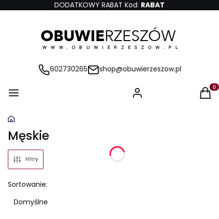
DODATKOWY RABAT Kod:
RABAT
602730265
shop@obuwierzeszow.pl
Produ
Męskie
Filtry
Lista produktów
Sortowanie:
Domyślne