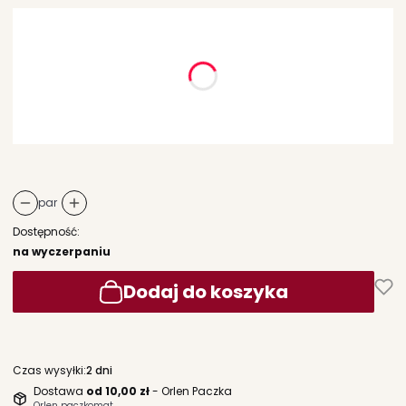
Wybierz wariant produktu:
Poszczególne warianty mogą różnić się ceną
*
rozmiar
Wybierz
par
Dostępność:
na wyczerpaniu
Dodaj do koszyka
Czas wysyłki:
2 dni
Dostawa
od 10,00 zł
- Orlen Paczka
Orlen paczkomat