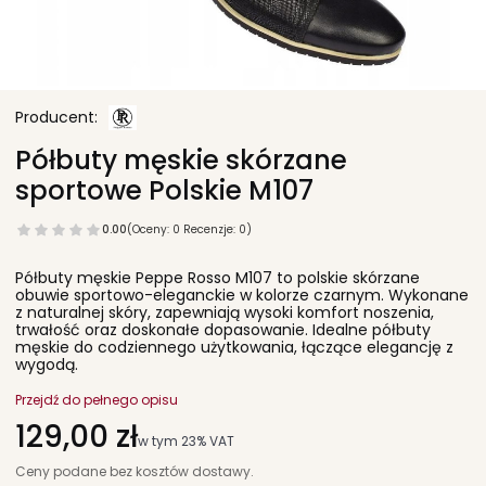
Półbuty męskie skórzane
sportowe Polskie M107
0.00
(Oceny: 0 Recenzje: 0)
Półbuty męskie Peppe Rosso M107 to polskie skórzane
obuwie sportowo-eleganckie w kolorze czarnym. Wykonane
z naturalnej skóry, zapewniają wysoki komfort noszenia,
trwałość oraz doskonałe dopasowanie. Idealne półbuty
męskie do codziennego użytkowania, łączące elegancję z
wygodą.
Przejdź do pełnego opisu
Cena
129,00 zł
w tym 23% VAT
w tym
23%
VAT
Ceny podane bez kosztów dostawy.