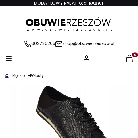
DODATKOWY RABAT Kod:
RABAT
602730265
shop@obuwierzeszow.pl
Produ
Męskie
Półbuty