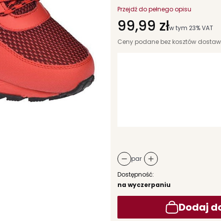
Przejdź do pełnego opisu
Cena
99,99 zł
w tym 23% VAT
w tym
23%
VAT
Ceny podane bez kosztów dostaw
Wybierz wariant produktu:
Poszczególne warianty mogą różni
*
rozmiar
Wybierz
par
Dostępność:
na wyczerpaniu
Dodaj d