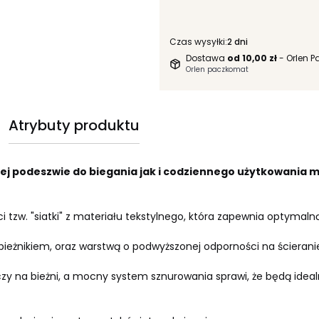
Czas wysyłki:
2 dni
Dostawa
od 10,00 zł
- Orlen 
Orlen paczkomat
Atrybuty produktu
ej podeszwie do biegania jak i codziennego użytkowania m
 tzw. "siatki" z materiału tekstylnego, która zapewnia optymaln
eżnikiem, oraz warstwą o podwyższonej odporności na ścieranie
ni czy na bieżni, a mocny system sznurowania sprawi, że będą i