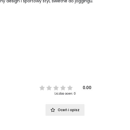
 design i sportowy styl, świetne do joggingu.
0.00
Liczba ocen: 0
Oceń i opisz