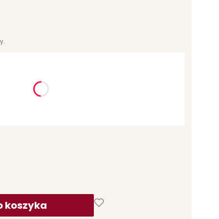
y.
ć się ceną
o koszyka