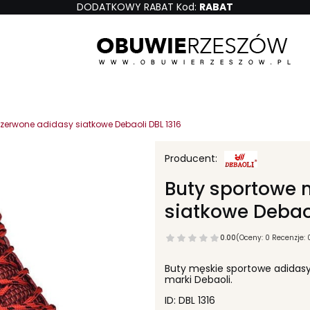
DODATKOWY RABAT Kod:
RABAT
zerwone adidasy siatkowe Debaoli DBL 1316
Buty sportowe 
siatkowe Debaol
0.00
(Oceny: 0 Recenzje: 
Buty męskie sportowe adidasy
marki Debaoli.
ID: DBL 1316