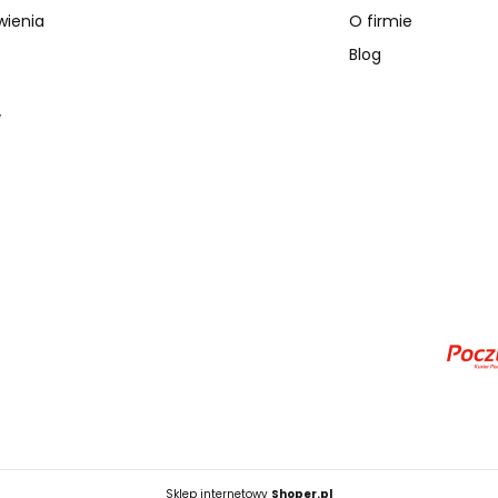
wienia
O firmie
Blog
y
Sklep internetowy
Shoper.pl