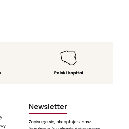
a
Polski kapital
Newsletter
my
Zapisując się, akceptujesz nasz
owy
Regulamin (w zakresie dotyczącym