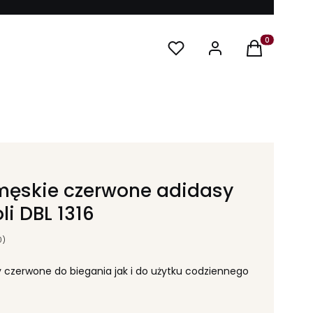
Produkty w ko
męskie czerwone adidasy
i DBL 1316
0)
 czerwone do biegania jak i do użytku codziennego