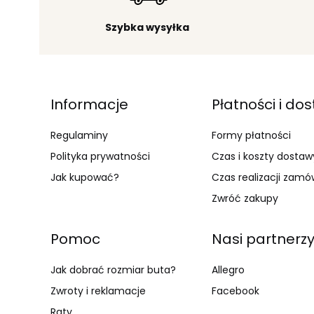
Szybka wysyłka
Linki w stopce
Informacje
Płatności i do
Regulaminy
Formy płatności
Polityka prywatności
Czas i koszty dostaw
Jak kupować?
Czas realizacji zamó
Zwróć zakupy
Pomoc
Nasi partnerz
Jak dobrać rozmiar buta?
Allegro
Zwroty i reklamacje
Facebook
Raty