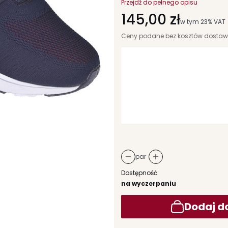
Przejdź do pełnego opisu
Cena
145,00 zł
w tym 23% VAT
w tym
23%
VAT
Ceny podane bez kosztów dostaw
Wybierz wariant produktu:
Poszczególne warianty mogą różni
*
rozmiar
Wybierz
par
Dostępność:
na wyczerpaniu
Dodaj d