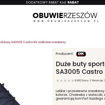
DODATKOWY RABAT Kod:
RABAT
adidasy SA3005 Castro NV siatkowe sneakersy
Duże buty spor
SA3005 Castro 
0.00
(Oceny: 0 Recenzje: 
Lekkie i przewiewne sneake
kolorze. Cholewka z siateczki
gwarantują komfort każdego d