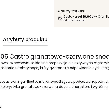
Czas wysyłki:
2 dni
Dostawa
od 10,00 zł
- Orlen 
Orlen paczkomat
Atrybuty produktu
005 Castro granatowo-czerwone snea
towo-czerwonym to idealna propozycja dla aktywnych mężczyzn
o materiału tekstylnego, który gwarantuje odpowiednią cyrkula
podczas treningu. Elastyczna, antypoślizgowa podeszwa zapewnia
kolorystyka granatowo-czerwona dodaje charakteru i wyróżnia s
y