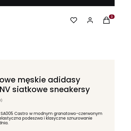
Produkty w ko
towe męskie adidasy
NV siatkowe sneakersy
0)
rsy SA005 Castro w modnym granatowo-czerwonym
, elastyczna podeszwa i klasyczne sznurowanie
nia.