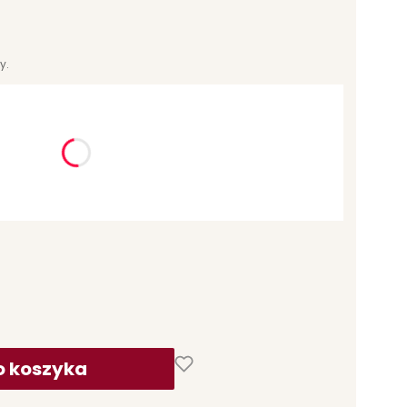
y.
ć się ceną
o koszyka