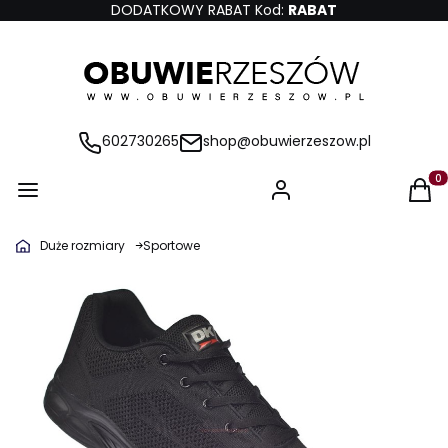
DODATKOWY RABAT Kod:
RABAT
602730265
shop@obuwierzeszow.pl
Produ
Duże rozmiary
Sportowe