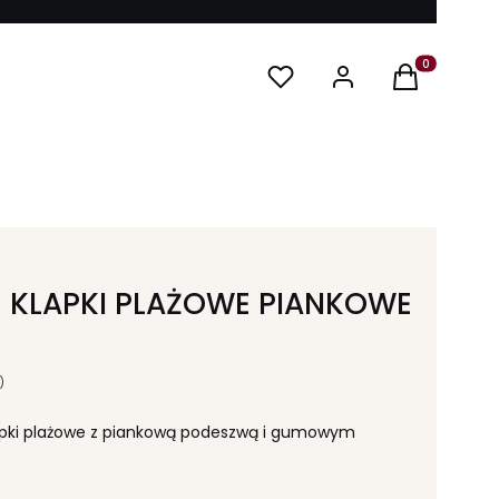
Produkty w ko
E KLAPKI PLAŻOWE PIANKOWE
)
lapki plażowe z piankową podeszwą i gumowym