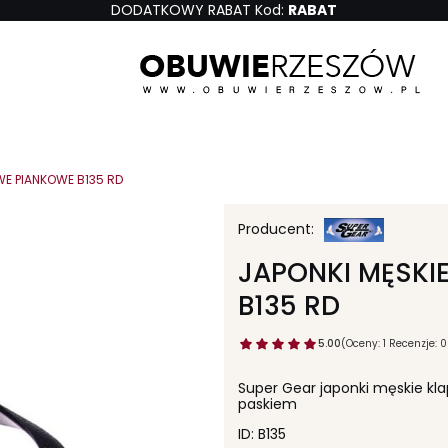
DODATKOWY RABAT Kod:
RABAT
OWE PIANKOWE B135 RD
JAPONKI MĘSKI
B135 RD
5.00
(Oceny: 1 Recenzje: 0
Super Gear japonki męskie k
paskiem
ID: B135