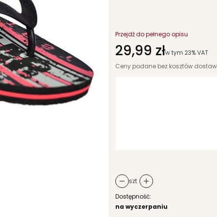
Przejdź do pełnego opisu
Cena
29,99 zł
w tym 23% VAT
w tym
23%
VAT
Ceny podane bez kosztów dostaw
Wybierz wariant produktu:
Poszczególne warianty mogą różni
*
rozmiar
Wybierz
szt
Dostępność:
na wyczerpaniu