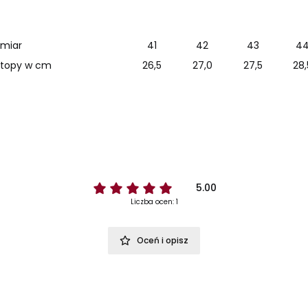
miar
41
42
43
4
stopy w cm
26,5
27,0
27,5
28,
5.00
Liczba ocen: 1
Oceń i opisz