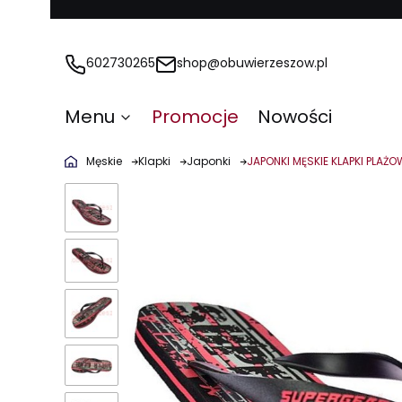
602730265
shop@obuwierzeszow.pl
Menu
Promocje
Nowości
Męskie
Klapki
Japonki
JAPONKI MĘSKIE KLAPKI PLAŻ