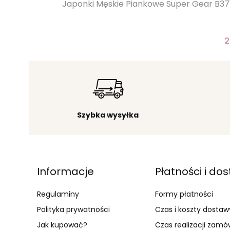
Japonki Męskie Piankowe Super Gear B371 
2
Szybka wysyłka
Linki w stopce
Informacje
Płatności i do
Regulaminy
Formy płatności
Polityka prywatności
Czas i koszty dostaw
Jak kupować?
Czas realizacji zamó