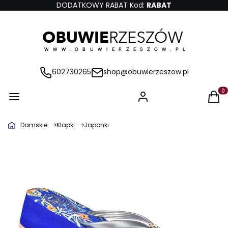
DODATKOWY RABAT Kod:
RABAT
602730265
shop@obuwierzeszow.pl
Produ
Damskie
Klapki
Japonki