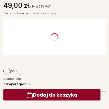
Cena
49,00 zł
w tym 23% VAT
w tym
23%
VAT
Ceny podane bez kosztów dostawy.
Wybierz wariant produktu:
Poszczególne warianty mogą różnić się ceną
*
rozmiar
Wybierz
par
Dostępność:
na wyczerpaniu
Dodaj do koszyka