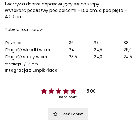
tworzywa dobrze dopasowujący się do stopy.
Wysokość podeszwy pod palcami - 1,50 cm, a pod pięta -
4,00 cm.
Tabela rozmiarów
Rozmiar
36
37
38
Długość wkładki w cm
24
24,5
25,0
Długość stopy w cm
23,5
24,0
24,5
tolerancja +/- 3 mm
Integracja z EmpikPlace
5.00
Liczba ocen: 1
Oceń i opisz