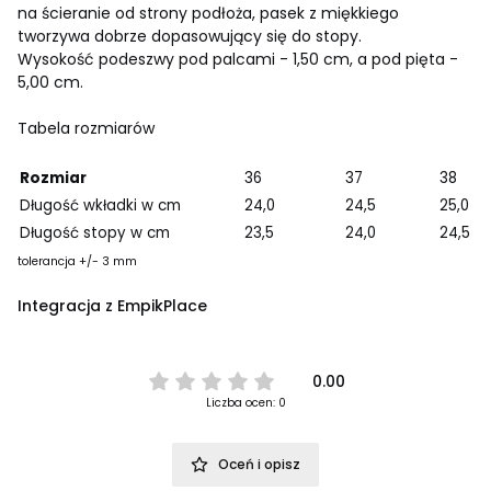
na ścieranie od strony podłoża, pasek z miękkiego
tworzywa dobrze dopasowujący się do stopy.
Wysokość podeszwy pod palcami - 1,50 cm, a pod pięta -
5,00 cm.
Tabela rozmiarów
Rozmiar
36
37
38
Długość wkładki w cm
24,0
24,5
25,0
Długość stopy w cm
23,5
24,0
24,5
tolerancja +/- 3 mm
Integracja z EmpikPlace
0.00
Liczba ocen: 0
Oceń i opisz