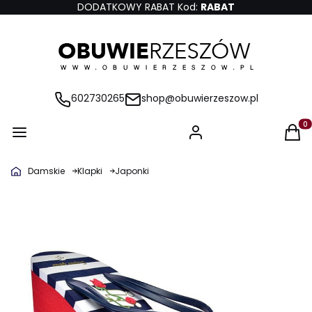
DODATKOWY RABAT Kod:
RABAT
602730265
shop@obuwierzeszow.pl
Produ
Damskie
Klapki
Japonki