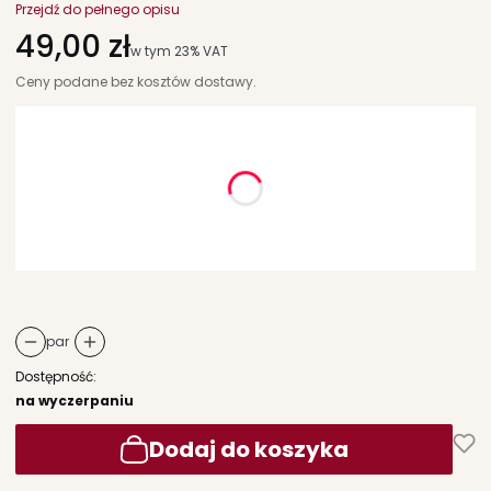
Przejdź do pełnego opisu
Cena
49,00 zł
w tym 23% VAT
w tym
23%
VAT
Ceny podane bez kosztów dostawy.
Wybierz wariant produktu:
Poszczególne warianty mogą różnić się ceną
*
rozmiar
Wybierz
par
Dostępność:
na wyczerpaniu
Dodaj do koszyka