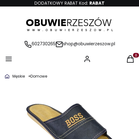
DODATKOWY RABAT Kod:
RABAT
602730265
shop@obuwierzeszow.pl
Produ
Męskie
Domowe