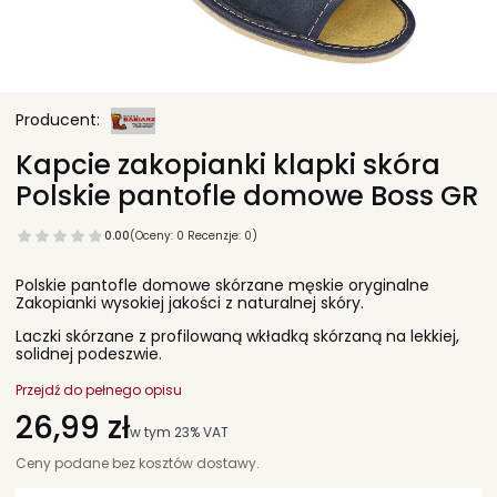
Kapcie zakopianki klapki skóra
Polskie pantofle domowe Boss GR
0.00
(Oceny: 0 Recenzje: 0)
Polskie pantofle domowe skórzane męskie oryginalne
Zakopianki wysokiej jakości z naturalnej skóry.
Laczki skórzane z profilowaną wkładką skórzaną na lekkiej,
solidnej podeszwie.
Przejdź do pełnego opisu
Cena
26,99 zł
w tym 23% VAT
w tym
23%
VAT
Ceny podane bez kosztów dostawy.