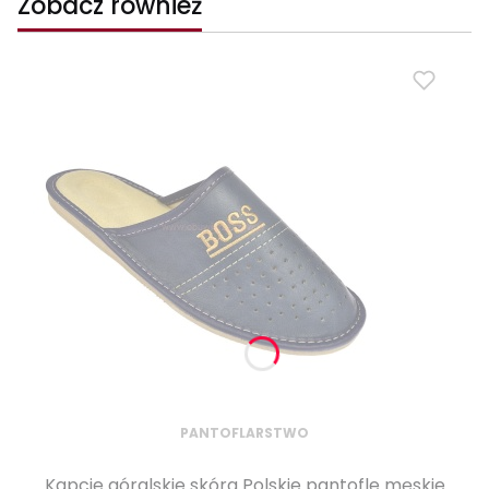
Zobacz również
PANTOFLARSTWO
Kapcie góralskie skóra Polskie pantofle męskie