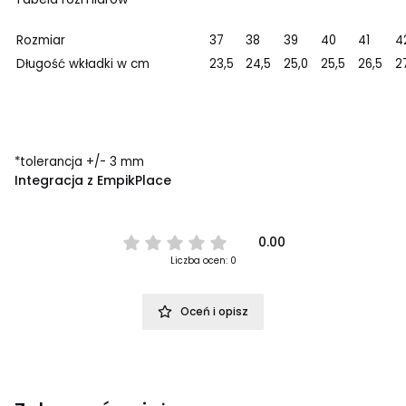
Rozmiar
37
38
39
40
41
4
Długość wkładki w cm
23,5
24,5
25,0
25,5
26,5
2
*tolerancja +/- 3 mm
Integracja z EmpikPlace
0.00
Liczba ocen: 0
Oceń i opisz