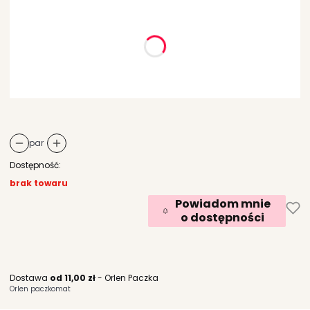
Wybierz wariant produktu:
Poszczególne warianty mogą różnić się ceną
*
rozmiar
Wybierz
par
Dostępność:
brak towaru
Powiadom mnie
o dostępności
Dostawa
od 11,00 zł
- Orlen Paczka
Orlen paczkomat