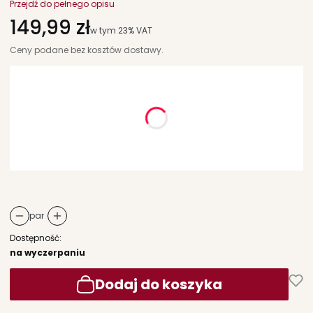
Przejdź do pełnego opisu
Cena
149,99 zł
w tym 23% VAT
w tym
23%
VAT
Ceny podane bez kosztów dostawy.
Wybierz wariant produktu:
Poszczególne warianty mogą różnić się ceną
*
rozmiar
Wybierz
par
Dostępność:
na wyczerpaniu
Dodaj do koszyka