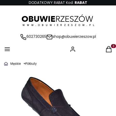
DODATKOWY RABAT Kod:
RABAT
602730265
shop@obuwierzeszow.pl
Produ
Męskie
Półbuty