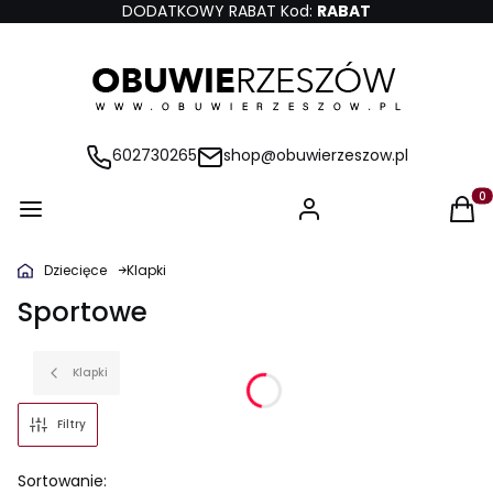
DODATKOWY RABAT Kod:
RABAT
602730265
shop@obuwierzeszow.pl
Produ
Dziecięce
Klapki
Sportowe
Klapki
Filtry
Lista produktów
Sortowanie: