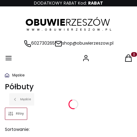
DODATKOWY RABAT Kod:
RABAT
602730265
shop@obuwierzeszow.pl
Produ
Męskie
Półbuty
Męskie
Filtry
Lista produktów
Sortowanie: